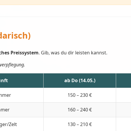
darisch)
sches Preissystem
. Gib, was du dir leisten kannst.
lverpflegung.
nft
ab Do (14.05.)
immer
150 – 230 €
mmer
160 – 240 €
ger/Zelt
130 – 210 €