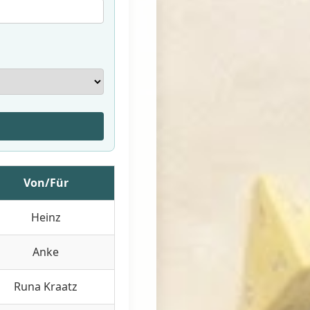
Von/Für
Heinz
Anke
Runa Kraatz